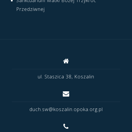
Sanktuarium Matki Bożej Trzykroć
Przedziwnej
ul. Staszica 38, Koszalin
duch.sw@koszalin.opoka.org.pl