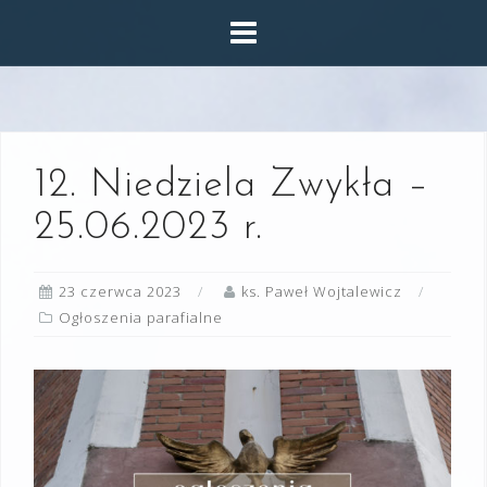
Skip
to
content
12. Niedziela Zwykła –
25.06.2023 r.
23 czerwca 2023
ks. Paweł Wojtalewicz
Ogłoszenia parafialne