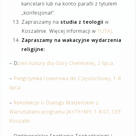
kancelarii lub na konto parafii z tytułem
„konfesjonał”.
Zapraszamy na
studia z teologii
w
Koszalinie. Więcej informacji w
TUTAJ
.
Zapraszamy na wakacyjne wydarzenia
religijne:
– D
zień kultury dla Góry Chełmskiej, 2 lipca.
–
Pielgrzymka rowerowa do Częstochowy, 1-8
lipca.
–
Rekolekcje o Dialogu Małżeńskim z
Warsztatami programu JA+TY=MY, 1-8.07, CEF
Koszalin.
– Ogólnopolskie Spotkanie Teobańkologii i