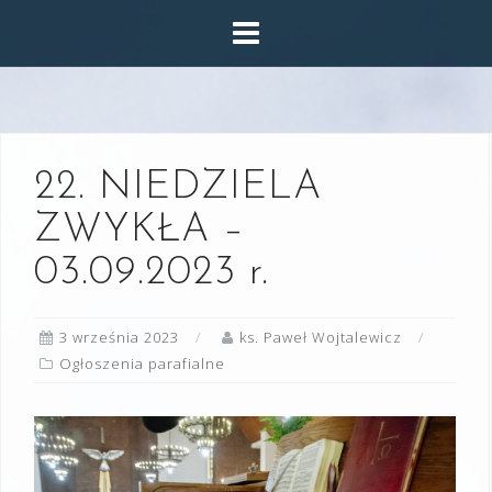
Skip
to
content
22. NIEDZIELA
ZWYKŁA –
03.09.2023 r.
3 września 2023
ks. Paweł Wojtalewicz
Ogłoszenia parafialne