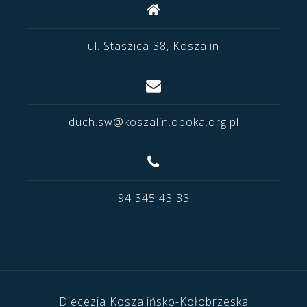
ul. Staszica 38, Koszalin
duch.sw@koszalin.opoka.org.pl
94 345 43 33
Diecezja Koszalińsko-Kołobrzeska