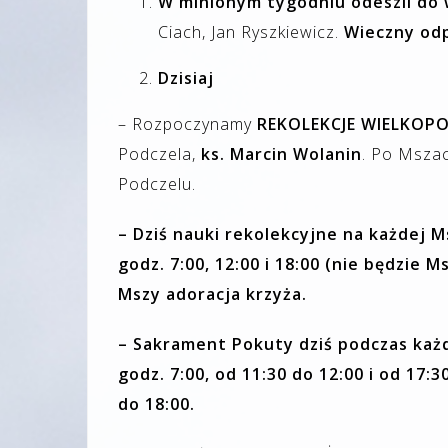
W minionym tygodniu odeszli do 
Ciach, Jan Ryszkiewicz.
Wieczny od
Dzisiaj
– Rozpoczynamy
REKOLEKCJE WIELKOP
Podczela,
ks. Marcin Wolanin
. Po Msza
Podczelu.
– Dziś nauki rekolekcyjne na każdej 
godz. 7:00, 12:00 i 18:00 (nie będzie 
Mszy adoracja krzyża.
– Sakrament Pokuty dziś podczas każd
godz. 7:00, od 11:30 do 12:00 i od 17:3
do 18:00.