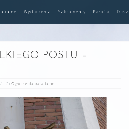
afialne
Wydarzenia
Sakramenty
Parafia
Dusz
ELKIEGO POSTU –
Ogłoszenia parafialne