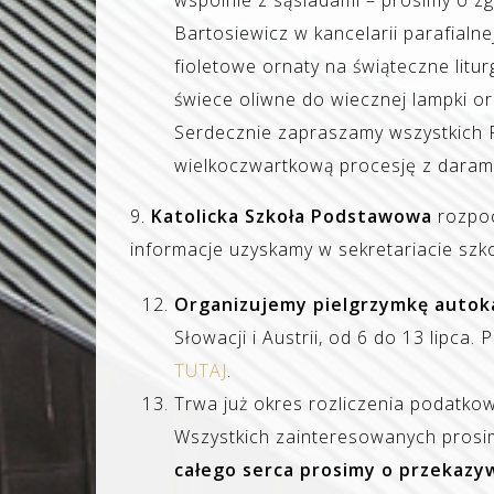
wspólnie z sąsiadami – prosimy o z
Bartosiewicz w kancelarii parafialn
fioletowe ornaty na świąteczne litur
świece oliwne do wiecznej lampki o
Serdecznie zapraszamy wszystkich Pa
wielkoczwartkową procesję z darami
9.
Katolicka Szkoła Podstawowa
rozpoc
informacje uzyskamy w sekretariacie szko
Organizujemy pielgrzymkę autoka
Słowacji i Austrii, od 6 do 13 lipca
TUTAJ
.
Trwa już okres rozliczenia podatkow
Wszystkich zainteresowanych prosimy
całego serca prosimy o przekazy