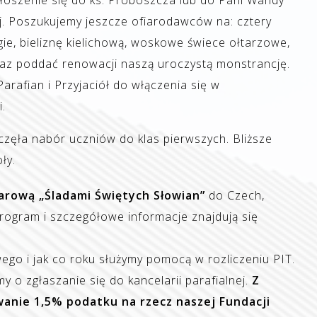
głoszenie się do ks. Proboszcza lub do Pani Wandy
ej. Poszukujemy jeszcze ofiarodawców na: cztery
gie, bieliznę kielichową, woskowe świece ołtarzowe,
raz poddać renowacji naszą uroczystą monstrancję.
rafian i Przyjaciół do włączenia się w
.
zęła nabór uczniów do klas pierwszych. Bliższe
ły.
rową „Śladami Świętych Słowian”
do Czech,
. Program i szczegółowe informacje znajdują się
ego i jak co roku służymy pomocą w rozliczeniu PIT.
 o zgłaszanie się do kancelarii parafialnej.
Z
wanie 1,5% podatku na rzecz naszej Fundacji