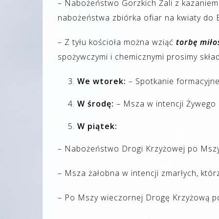
– Nabożeństwo Gorzkich Żali z kazaniem 
nabożeństwa zbiórka ofiar na kwiaty do
– Z tyłu kościoła można wziąć
torbę miło
spożywczymi i chemicznymi prosimy skład
We wtorek:
– Spotkanie formacyjne
W środę:
– Msza w intencji Żywego 
W piątek:
– Nabożeństwo Drogi Krzyżowej po Mszy 
– Msza żałobna w intencji zmarłych, któr
– Po Mszy wieczornej Drogę Krzyżową p