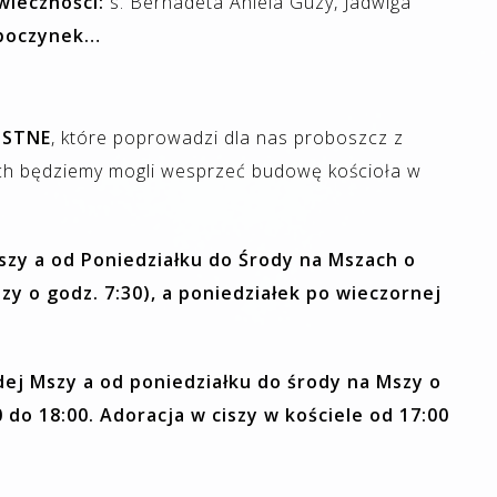
wieczności:
s. Bernadeta Aniela Guzy, Jadwiga
poczynek…
OSTNE
, które poprowadzi dla nas proboszcz z
ch będziemy mogli wesprzeć budowę kościoła w
Mszy a od Poniedziałku do Środy na Mszach o
Mszy o godz. 7:30), a poniedziałek po wieczornej
ej Mszy a od poniedziałku do środy na Mszy o
0 do 18:00. Adoracja w ciszy w kościele od 17:00