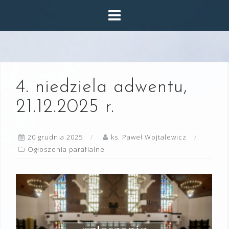
Skip
to
content
4. niedziela adwentu,
21.12.2025 r.
20 grudnia 2025
ks. Paweł Wojtalewicz
Ogłoszenia parafialne