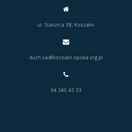
ul. Staszica 38, Koszalin
duch.sw@koszalin.opoka.org.pl
94 345 43 33