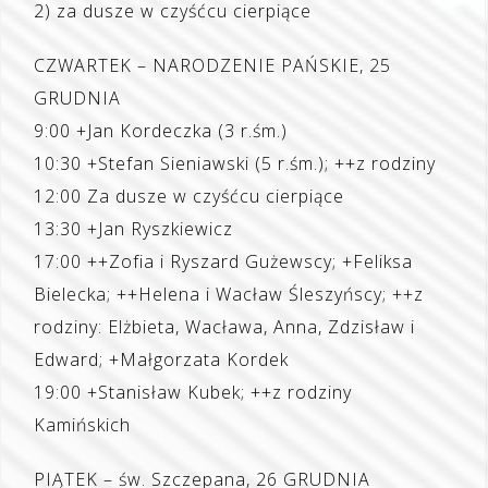
2) za dusze w czyśćcu cierpiące
CZWARTEK – NARODZENIE PAŃSKIE, 25
GRUDNIA
9:00 +Jan Kordeczka (3 r.śm.)
10:30 +Stefan Sieniawski (5 r.śm.); ++z rodziny
12:00 Za dusze w czyśćcu cierpiące
13:30 +Jan Ryszkiewicz
17:00 ++Zofia i Ryszard Gużewscy; +Feliksa
Bielecka; ++Helena i Wacław Śleszyńscy; ++z
rodziny: Elżbieta, Wacława, Anna, Zdzisław i
Edward; +Małgorzata Kordek
19:00 +Stanisław Kubek; ++z rodziny
Kamińskich
PIĄTEK – św. Szczepana, 26 GRUDNIA