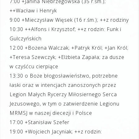
7:00 +Janina Niebrzegowska (35 r.śm.);
++Wacław i Henryk
9:00 +Mieczysław Więsek (16 r.śm.); ++z rodziny
10:30 ++Alfons i Krzysztof; ++z rodzin: Funk i
Gulczyńskich
12:00 +Bożena Walczak; +Patryk Król; +Jan Król;
+Teresa Szewczyk; +Elżbieta Zapała; za dusze
w czyśćcu cierpiące
13:30 o Boże błogosławieństwo, potrzebne
łaski oraz w intencjach zanoszonych przez
Legion Małych Rycerzy Miłosiernego Serca
Jezusowego, w tym o zatwierdzenie Legionu
MRMSJ w naszej diecezji i Polsce
17:00 +Stanisław Szefer
19:00 +Wojciech Jacyniak; ++z rodzin: