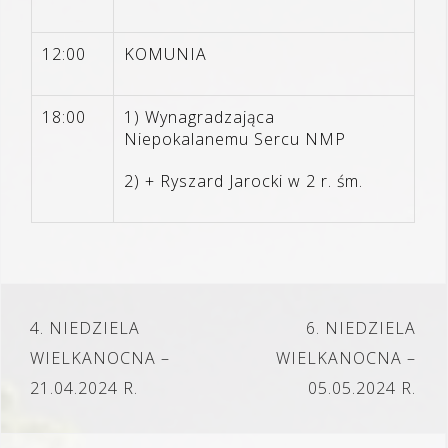
12:00
KOMUNIA
18:00
1) Wynagradzająca
Niepokalanemu Sercu NMP
2) + Ryszard Jarocki w 2 r. śm.
Nawigacja
4. NIEDZIELA
6. NIEDZIELA
wpisu
WIELKANOCNA –
WIELKANOCNA –
21.04.2024 R.
05.05.2024 R.