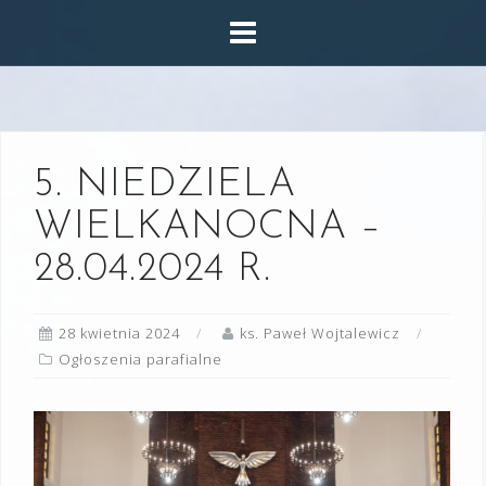
Skip
to
content
5. NIEDZIELA
WIELKANOCNA –
28.04.2024 R.
28 kwietnia 2024
ks. Paweł Wojtalewicz
Ogłoszenia parafialne