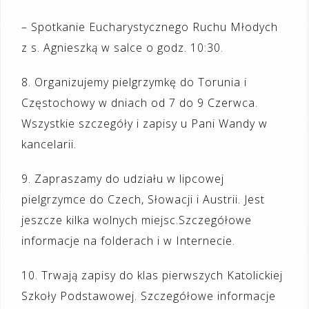
– Spotkanie Eucharystycznego Ruchu Młodych
z s. Agnieszką w salce o godz. 10:30.
8
.
Organizujemy pielgrzymkę do Torunia i
Częstochowy w dniach od 7 do 9 Czerwca.
Wszystkie szczegóły i zapisy u Pani Wandy w
kancelarii.
9
.
Zapraszamy do udziału w lipcowej
pielgrzym
ce
do Czech
, Słowacji i Austrii
.
Jest
jeszcze kilka wolnych miejsc.
Szczegółowe
informacje
na f
olderach i
w
Internecie.
1
0
.
Trwają zapisy do klas pierwszych Katolickiej
Szkoły Podstawowej
. Szczegółowe informacje