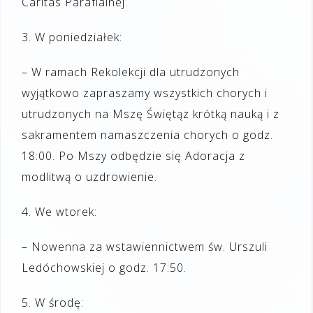
Caritas Parafialnej.
3
.
W poniedziałek:
–
W ramach
Rekolekcj
i
dla utrudzonych
wyjątkowo zapraszamy wszystkich chorych i
utrudzonych na
Mszę
Świętą
z krótką nauk
ą
i z
sakramentem namaszczenia chorych o godz.
18:00.
Po Mszy odbędzie się Adoracja z
modlitwą o uzdrowienie
.
4
.
We wtorek
:
–
Nowenna za wstawiennictwem św. Urszuli
Ledóchowskiej o godz. 17:50.
5
.
W środę
: