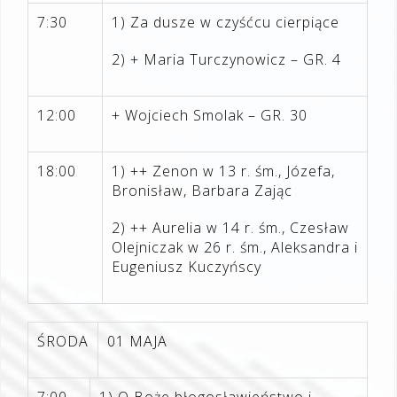
7:30
1) Za dusze w czyśćcu cierpiące
2) + Maria Turczynowicz – GR. 4
12:00
+ Wojciech Smolak – GR. 30
18:00
1) ++ Zenon w 13 r. śm., Józefa,
Bronisław, Barbara Zając
2) ++ Aurelia w 14 r. śm., Czesław
Olejniczak w 26 r. śm., Aleksandra i
Eugeniusz Kuczyńscy
ŚR
ODA
01 MAJA
7:00
1) O Boże błogosławieństwo i