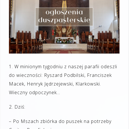
1.
W minionym tygodniu z naszej parafii od
eszli
do wieczności:
Ryszard
Podbilski
, Franciszek
Macek, Henryk Jędrzejewski,
Klarkowski
.
Wieczny odpoczynek…
2.
D
ziś
:
– Po Mszach zbiórka do puszek na potrzeby