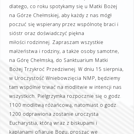
dlatego, co roku spotykamy się u Matki Bożej
na Górze Chełmskiej, aby każdy z nas mógł
poczuć się wspierany przez wspólnotę braci i
sióstr oraz doświadczyć piękna
miłości rodzinnej. Zapraszam wszystkie
małżeństwa i rodziny, a także osoby samotne,
na Górę Chełmską, do Sanktuarium Matki
Bożej Trzykroć Przedziwnej. W dniu 15 sierpnia,
w Uroczystość Wniebowzięcia NMP, będziemy
tam wspólnie trwać na modlitwie w intencji nas
wszystkich. Pielgrzymka rozpocznie się o godz.
1100 modlitwą różańcową, natomiast o godz.
1200 odprawiona zostanie uroczysta
Eucharystia, którą wraz z biskupami i
kapłanami ofiaruję Bogu, prosząc we