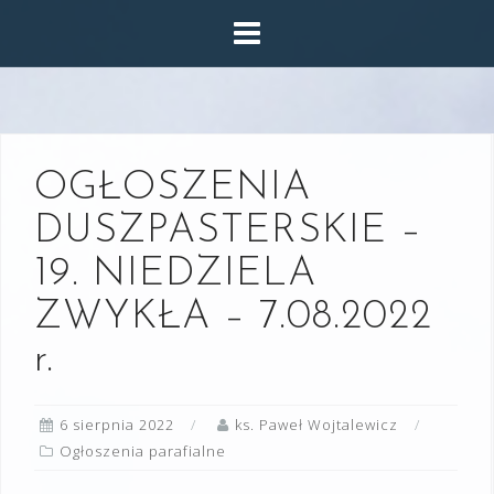
Skip
to
content
OGŁOSZENIA
DUSZPASTERSKIE –
19. NIEDZIELA
ZWYKŁA – 7.08.2022
r.
6 sierpnia 2022
ks. Paweł Wojtalewicz
Ogłoszenia parafialne