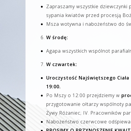
Zapraszamy wszystkie dziewczynki p
sypania kwiatów przed procesją Boż
Msza wotywna i nabożeństwo do św.
W środę:
Agapa wszystkich wspólnot parafia
W czwartek:
Uroczystość Najświętszego Ciała 
19:00.
Po Mszy o 12:00 przejdziemy w
pro
przygotowanie ołtarzy wspólnoty para
Żywy Różaniec; IV. Pracowników para
Nabożeństwo czerwcowe odśpiewam
PROSIMY O PRZYNOSZENIE KWAIT