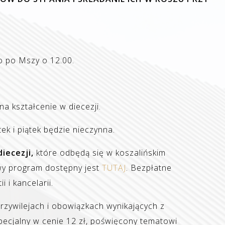
 po Mszy o 12:00.
a kształcenie w diecezji.
k i piątek będzie nieczynna.
iecezji,
które odbędą się w koszalińskim
wy program dostępny jest
TUTAJ
. Bezpłatne
 i kancelarii.
rzywilejach i obowiązkach wynikających z
pecjalny w cenie 12 zł, poświęcony tematowi