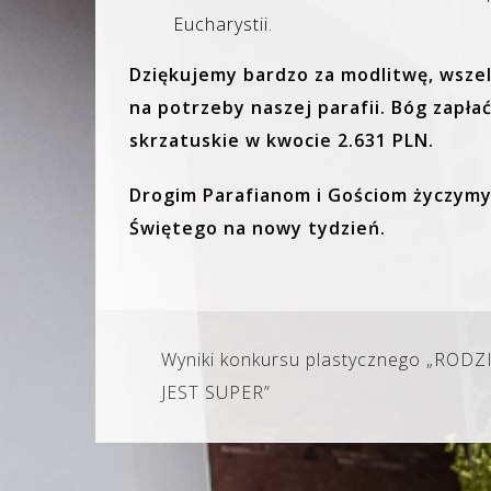
Eucharystii.
Dziękujemy bardzo za modlitwę, wszel
na potrzeby naszej parafii. Bóg zapł
skrzatuskie w kwocie 2.631 PLN.
Drogim Parafianom i Gościom życzymy 
Świętego na nowy tydzień.
Nawigacja
Wyniki konkursu plastycznego „ROD
wpisu
JEST SUPER”