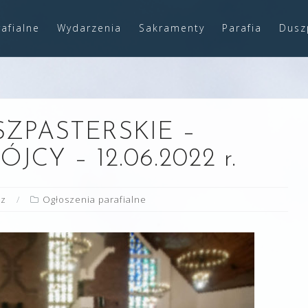
afialne
Wydarzenia
Sakramenty
Parafia
Dusz
ZPASTERSKIE –
CY – 12.06.2022 r.
cz
Ogłoszenia parafialne