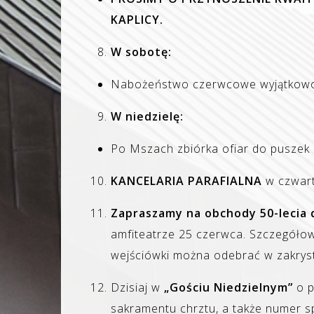
KAPLICY.
W sobotę:
Nabożeństwo czerwcowe wyjątkowo
W niedzielę:
Po Mszach zbiórka ofiar do puszek n
KANCELARIA PARAFIALNA
w czwarte
Zapraszamy na obchody 50-lecia d
amfiteatrze 25 czerwca. Szczegóło
wejściówki można odebrać w zakrystii
Dzisiaj w
„Gościu Niedzielnym”
o p
sakramentu chrztu, a także numer s