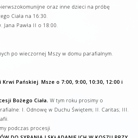
ierwszokomunijne oraz inne dzieci na próbę
ego Ciała na 16:30.
 Jana Pawła II o 18:00.
lnych po wieczornej Mszy w domu parafialnym.
i Krwi Pańskiej
.
Msze o 7:00, 9:00, 10:30, 12:00 i
cesji Bożego Ciała.
W tym roku prosimy o
fialne: I. Odnowę w Duchu Świętem; II. Caritas; III.
fii.
y podczas procesji.
ÓW DO SYPANIA I SKŁADANIE ICH W KOSZU PRZY