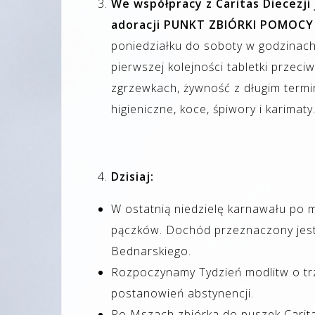
We współpracy z Caritas Diecezji 
adoracji PUNKT ZBIÓRKI POMOC
poniedziałku do soboty w godzinach
pierwszej kolejności tabletki przec
zgrzewkach, żywność z długim termi
higieniczne, koce, śpiwory i karimat
Dzisiaj:
W ostatnią niedzielę karnawału po 
pączków. Dochód przeznaczony jest
Bednarskiego.
Rozpoczynamy Tydzień modlitw o trz
postanowień abstynencji.
Po Mszach zbiórka do puszek Cari