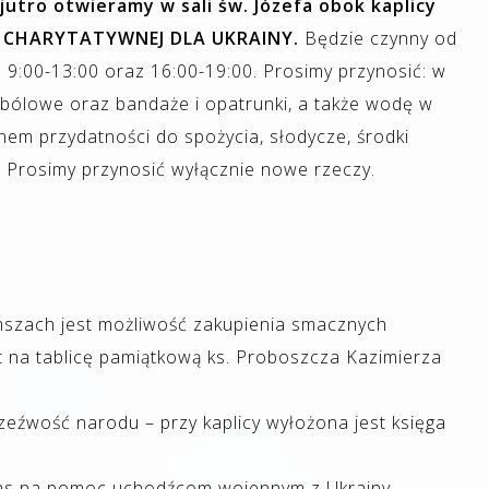
jutro otwieramy w sali św. Józefa obok kaplicy
Y CHARYTATYWNEJ DLA UKRAINY.
Będzie czynny od
 9:00-13:00 oraz 16:00-19:00. Prosimy przynosić: w
iwbólowe oraz bandaże i opatrunki, a także wodę w
nem przydatności do spożycia, słodycze, środki
y. Prosimy przynosić wyłącznie nowe rzeczy.
mszach jest możliwość zakupienia smacznych
 na tablicę pamiątkową ks. Proboszcza Kazimierza
eźwość narodu – przy kaplicy wyłożona jest księga
tas na pomoc uchodźcom wojennym z Ukrainy.