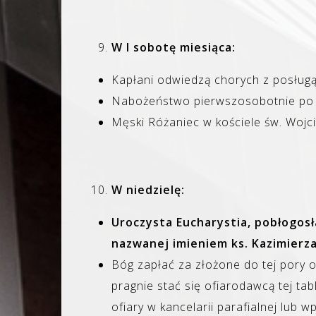
W I sobotę miesiąca:
Kapłani odwiedzą chorych z posługą
Nabożeństwo pierwszosobotnie po 
Męski Różaniec w kościele św. Wojc
W niedzielę:
Uroczysta Eucharystia, pobłogosł
nazwanej imieniem ks. Kazimierza
Bóg zapłać za złożone do tej pory of
pragnie stać się ofiarodawcą tej tab
ofiary w kancelarii parafialnej lub w