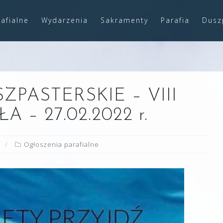
afialne
Wydarzenia
Sakramenty
Parafia
Dusz
PASTERSKIE – VIII
 – 27.02.2022 r.
Ogłoszenia parafialne