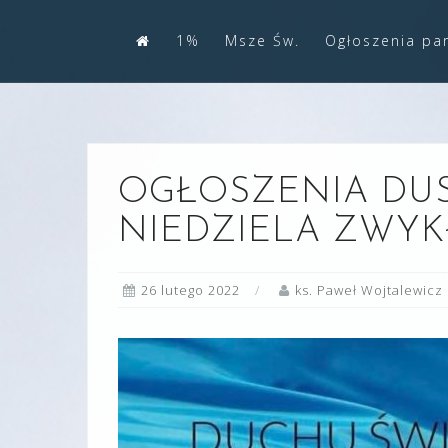
Skip
1%
Msze Św.
Ogłoszenia par
to
content
OGŁOSZENIA DUSZ
NIEDZIELA ZWYKŁA
26 lutego 2022
ks. Paweł Wojtalewicz