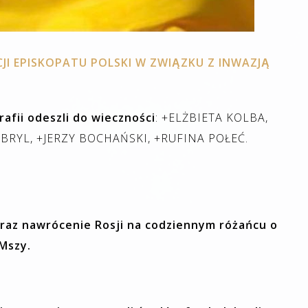
I EPISKOPATU POLSKI W ZWIĄZKU Z INWAZJĄ
afii odeszli do wieczności
: +ELŻBIETA KOLBA,
BRYL, +JERZY BOCHAŃSKI, +RUFINA POŁEĆ.
oraz nawrócenie Rosji na codziennym różańcu o
 Mszy.