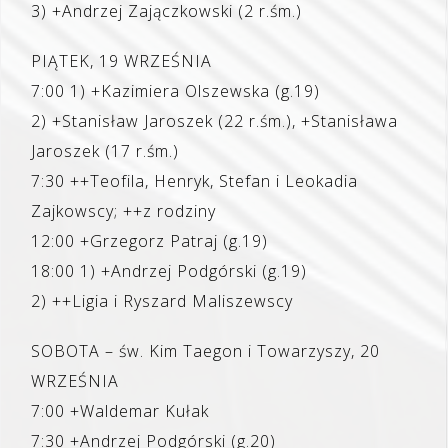
3) +Andrzej Zajączkowski (2 r.śm.)
PIĄTEK, 19 WRZEŚNIA
7:00 1) +Kazimiera Olszewska (g.19)
2) +Stanisław Jaroszek (22 r.śm.), +Stanisława
Jaroszek (17 r.śm.)
7:30 ++Teofila, Henryk, Stefan i Leokadia
Zajkowscy; ++z rodziny
12:00 +Grzegorz Patraj (g.19)
18:00 1) +Andrzej Podgórski (g.19)
2) ++Ligia i Ryszard Maliszewscy
SOBOTA – św. Kim Taegon i Towarzyszy, 20
WRZEŚNIA
7:00 +Waldemar Kułak
7:30 +Andrzej Podgórski (g.20)