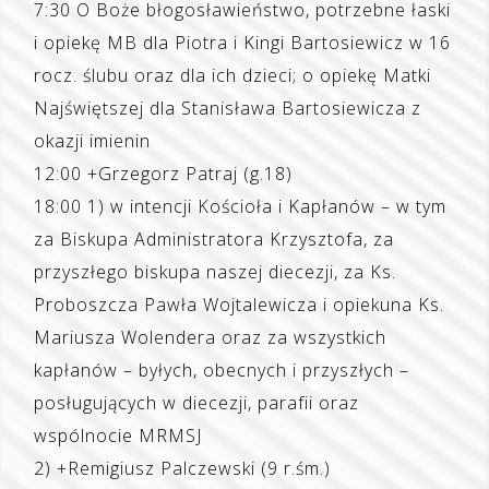
7:30 O Boże błogosławieństwo, potrzebne łaski
i opiekę MB dla Piotra i Kingi Bartosiewicz w 16
rocz. ślubu oraz dla ich dzieci; o opiekę Matki
Najświętszej dla Stanisława Bartosiewicza z
okazji imienin
12:00 +Grzegorz Patraj (g.18)
18:00 1) w intencji Kościoła i Kapłanów – w tym
za Biskupa Administratora Krzysztofa, za
przyszłego biskupa naszej diecezji, za Ks.
Proboszcza Pawła Wojtalewicza i opiekuna Ks.
Mariusza Wolendera oraz za wszystkich
kapłanów – byłych, obecnych i przyszłych –
posługujących w diecezji, parafii oraz
wspólnocie MRMSJ
2) +Remigiusz Palczewski (9 r.śm.)