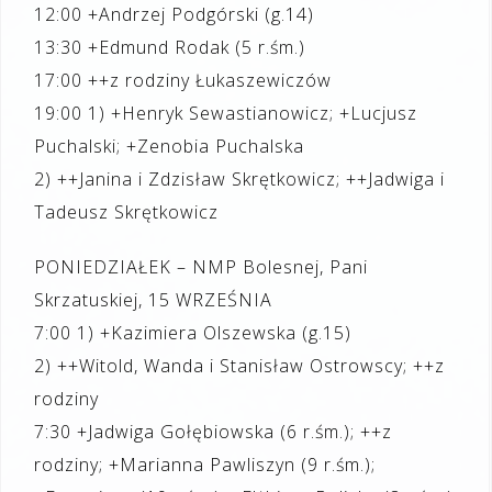
12:00 +Andrzej Podgórski (g.14)
13:30 +Edmund Rodak (5 r.śm.)
17:00 ++z rodziny Łukaszewiczów
19:00 1) +Henryk Sewastianowicz; +Lucjusz
Puchalski; +Zenobia Puchalska
2) ++Janina i Zdzisław Skrętkowicz; ++Jadwiga i
Tadeusz Skrętkowicz
PONIEDZIAŁEK – NMP Bolesnej, Pani
Skrzatuskiej, 15 WRZEŚNIA
7:00 1) +Kazimiera Olszewska (g.15)
2) ++Witold, Wanda i Stanisław Ostrowscy; ++z
rodziny
7:30 +Jadwiga Gołębiowska (6 r.śm.); ++z
rodziny; +Marianna Pawliszyn (9 r.śm.);