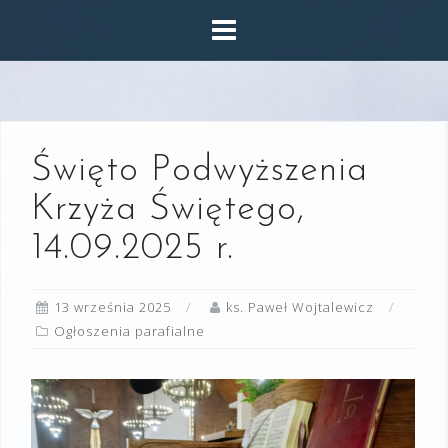
Skip
to
content
Święto Podwyższenia
Krzyża Świętego,
14.09.2025 r.
13 września 2025
ks. Paweł Wojtalewicz
Ogłoszenia parafialne