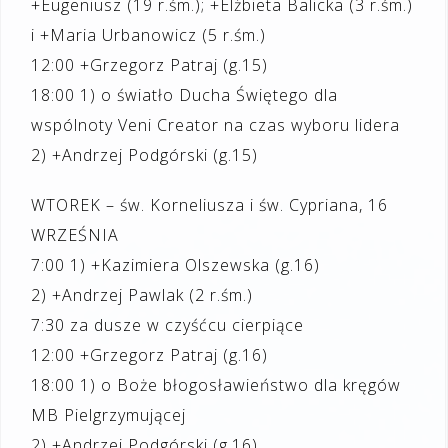
+Eugeniusz (19 r.śm.); +Elżbieta Balicka (3 r.śm.)
i +Maria Urbanowicz (5 r.śm.)
12:00 +Grzegorz Patraj (g.15)
18:00 1) o światło Ducha Świętego dla
wspólnoty Veni Creator na czas wyboru lidera
2) +Andrzej Podgórski (g.15)
WTOREK – św. Korneliusza i św. Cypriana, 16
WRZEŚNIA
7:00 1) +Kazimiera Olszewska (g.16)
2) +Andrzej Pawlak (2 r.śm.)
7:30 za dusze w czyśćcu cierpiące
12:00 +Grzegorz Patraj (g.16)
18:00 1) o Boże błogosławieństwo dla kręgów
MB Pielgrzymującej
2) +Andrzej Podgórski (g.16)