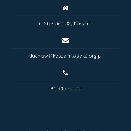
ul. Staszica 38, Koszalin
duch.sw@koszalin.opoka.org.pl
94 345 43 33