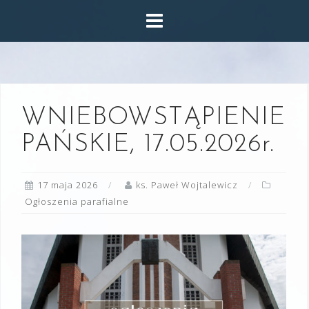
Skip
to
content
WNIEBOWSTĄPIENIE
PAŃSKIE, 17.05.2026r.
17 maja 2026
ks. Paweł Wojtalewicz
Ogłoszenia parafialne