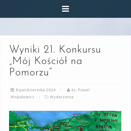
Skip
to
content
Wyniki 21. Konkursu
„Mój Kościół na
Pomorzu”
8 października 2024
ks. Paweł
Wojtalewicz
Wydarzenia