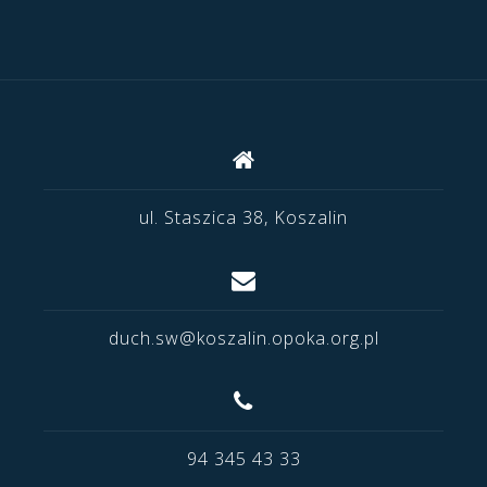
ul. Staszica 38, Koszalin
duch.sw@koszalin.opoka.org.pl
94 345 43 33