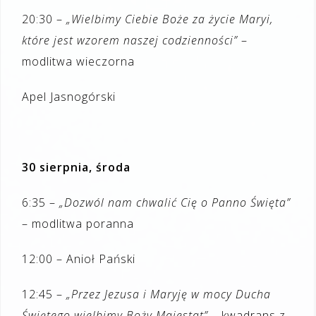
20:30 –
„Wielbimy Ciebie Boże za życie Maryi,
które jest wzorem naszej codzienności”
–
modlitwa wieczorna
Apel Jasnogórski
30 sierpnia, środa
6:35 –
„Dozwól nam chwalić Cię o Panno Święta”
– modlitwa poranna
12:00 – Anioł Pański
12:45 –
„Przez Jezusa i Maryję w mocy Ducha
Świętego wielbimy Boży Majestat”
– kwadrans z