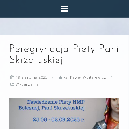
Skip
to
content
Peregrynacja Piety Pani
Skrzatuskiej
19 sierpnia 2023
ks. Paweł Wojtalewicz
Wydarzenia