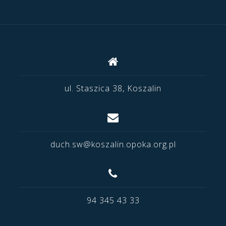
ul. Staszica 38, Koszalin
duch.sw@koszalin.opoka.org.pl
94 345 43 33