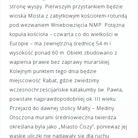
stronę wyspy. Pierwszym przystankiem będzie
wioska Mosta z zabytkowym kościołem-rotundą
pod wezwaniem Wniebowzięcia NMP. Potężna
kopuła kościoła – czwarta co do wielkości w
Europie – ma zewnętrzną średnicę 54 m i
wysokość ponad 60 m. Obiekt zbudowano z
wapienia prawie bez zaprawy murarskiej.
Kolejnym punktem tego dnia będzie
miejscowość Rabat, gdzie zwiedzimy
wczesnochrześcijańskie katakumby św. Pawła,
powstałe najprawdopodobniej ok. III wieku.
Przejazd do dawnej stolicy Malty – Mediny.
Otoczona murami średniowieczna twierdza
określana była jako „Miasto Ciszy”, ponieważ jej
wąskie uliczki nie nadawały się dla ruchu