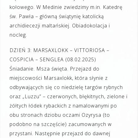
kołowego. W Medinie zwiedzimy m.in. Katedrę
św. Pawła – główną świątynię katolicką
archidiecezji maltańskiej. Obiadokolacja i
nocleg.
DZIEŃ 3: MARSAXLOKK – VITTORIOSA –
COSPICIA – SENGLEA (08.02.2025)
Śniadanie. Msza święta. Przejazd do
miejscowości Marsaxlokk, która słynie z
odbywających się co niedzielę targów rybnych
oraz „Luzzu” – czerwonych, błękitnych, zielone i
żółtych łódek rybackich z namalowanymi po
obu stronach dziobu oczami Ozyrysa (to
podobno na szczęście) zacumowanych w
przystani. Następnie przejazd do dawnej