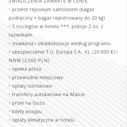
ŚWIADCZENIA ZAWARTE W CENIE:
• przelot rejsowym samolotem (bagaż
podręczny + bagaż rejestrowany do 20 kg)
• 5 noclegów w hotelu ***, pokoje 2 os. z
łazienkami
• śniadania i obiadokolacje według programu
• ubezpieczenie T.U. Europa S.A.: KL (20.000 €) i
NNW (2.000 PLN)
• opieka pilota
• przewodnik miejscowy
• opłaty lotniskowe
• transfery autokarowe na Malcie
• prom na Gozo
• bilety wstępu
• opłaty klimatyczne w hotelu