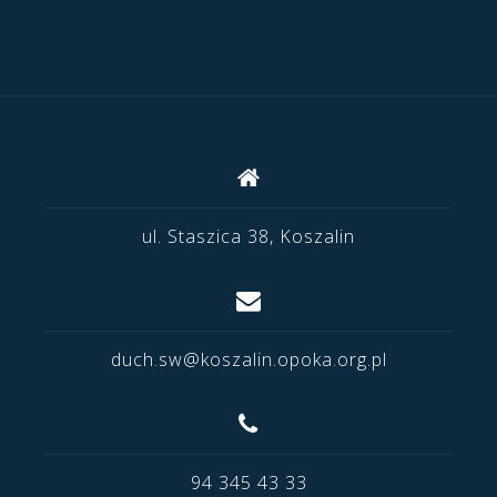
ul. Staszica 38, Koszalin
duch.sw@koszalin.opoka.org.pl
94 345 43 33