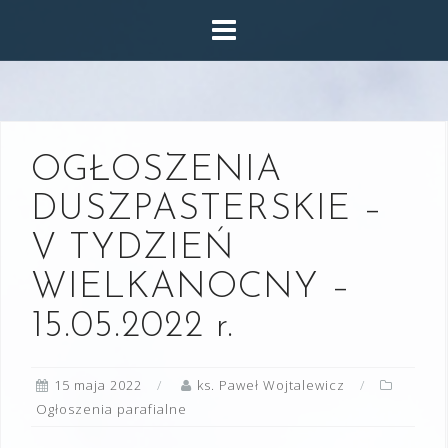
Skip
to
content
OGŁOSZENIA
DUSZPASTERSKIE –
V TYDZIEŃ
WIELKANOCNY –
15.05.2022 r.
15 maja 2022
ks. Paweł Wojtalewicz
Ogłoszenia parafialne