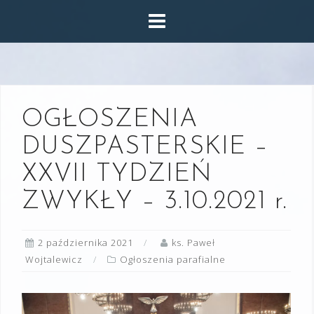
Skip
to
content
OGŁOSZENIA
DUSZPASTERSKIE –
XXVII TYDZIEŃ
ZWYKŁY – 3.10.2021 r.
2 października 2021
ks. Paweł
Wojtalewicz
Ogłoszenia parafialne