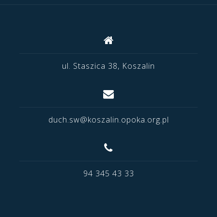
ul. Staszica 38, Koszalin
duch.sw@koszalin.opoka.org.pl
94 345 43 33