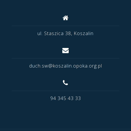
ul. Staszica 38, Koszalin
duch.sw@koszalin.opoka.org.pl
94 345 43 33