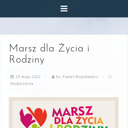
Skip
to
content
Marsz dla Życia i
Rodziny
29 maja 2022
ks. Paweł Wojtalewicz
Wydarzenia