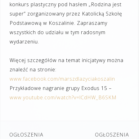
konkurs plastyczny pod hasłem „Rodzina jest
super” zorganizowany przez Katolicką Szkołę
Podstawową w Koszalinie. Zapraszamy
wszystkich do udziału w tym radosnym
wydarzeniu.
Więcej szczegółów na temat inicjatywy można
znaleźć na stronie:
www.facebook.com/marszdlazyciakoszalin
Przykładowe nagranie grupy Exodus 15 –
www.youtube.com/watch?v=lCdHW_B6SKM
Nawigacja
OGŁOSZENIA
OGŁOSZENIA