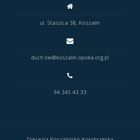
ul. Staszica 38, Koszalin
duch.sw@koszalin.opoka.org.pl
94 345 43 33
Diecezja Koszalińsko-Kołobrzeska